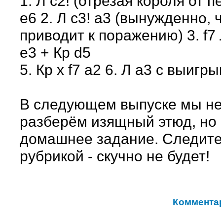
1. Л с2! (отрезая короля от п
е6 2. Л с3! а3 (вынужденно, 
приводит к поражению) 3. f7 Л
е3 + Кр d5
5. Кр х f7 a2 6. Л а3 с выигр
В следующем выпуске мы не
разберём изящный этюд, но
домашнее задание. Следите
рубрикой - скучно не будет!
Коммента