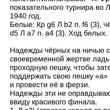
показательного турнира во 
1940 год.
Белые: Кр g6 Л b2 п. f6 (3), 
d5 Л а7 п. а4 (3). Ход белых.
Надежды чёрных на ничью с
своевременной жертве ладь
проходную пешку, чтобы зат
поддержать свою пешку «а»
и провести её в ферзи.
Надежды эти не оправдыва
ввиду красивого финала.