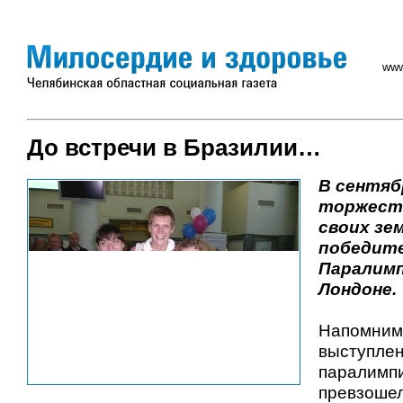
www
До встречи в Бразилии…
В сентяб
торжест
своих зе
победите
Паралимп
Лондоне.
Напомним,
выступлен
паралимпи
превзошел