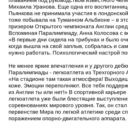
плаванием под руководством известного челя
Михаила Уранова. Еще одна его воспитанниц
Пьянкова не принимала участия в лондонско
тоже побывала на Туманном Альбионе – в это
призером Открытого чемпионата Англии сред
Вспоминая Паралимпиаду, Анна Колосова с в
«В первые дни сидела на трибунах и было оч
когда вышла на свой заплыв, собралась и сам
нужно работать. Психологический настрой по
Не менее яркие впечатления и у другого деб
Паралимпиады - легкоатлета из Трехгорного 
«На стадионе там такая атмосфера! Выходиш
коже. Эмоции переполняют. Все тебя поддерж
из Англии ты или нет!» В спортивной карьере
легкоатлета уже были блестящие выступлени
соревнованиях мирового уровня. Так, он стал
первенстве Мира по легкой атлетике среди с
поражением опорно-двигательного аппарата.