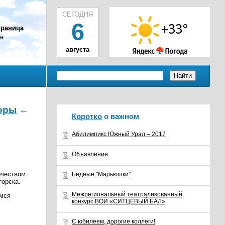
СЕГОДНЯ
6
траница
ое
августа
оры
←
Коротко
о важном
Абилимпикс Южный Урал – 2017
Объявление
рчеством
Бедные "Марьюшки"
горска.
Межрегиональный театрализованный
емся
конкурс ВОИ «СИТЦЕВЫЙ БАЛ»
С юбилеем, дорогие коллеги!