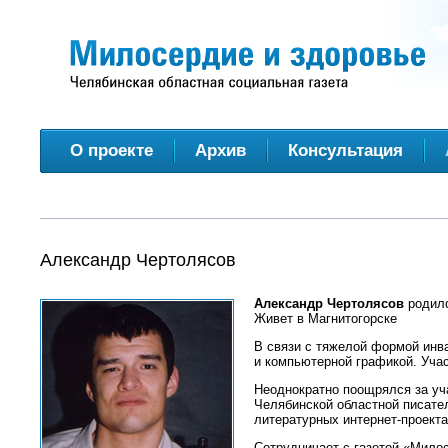
О проекте
Архив
Консультация
Александр Чертолясов
Александр Чертолясов
родилс
Живет в Магнитогорске
В связи с тяжелой формой инв
и компьютерной графикой. Уча
Неоднократно поощрялся за уч
Челябинской областной писател
литературных интернет-проекта
Сотрудничает с газетой «Милос