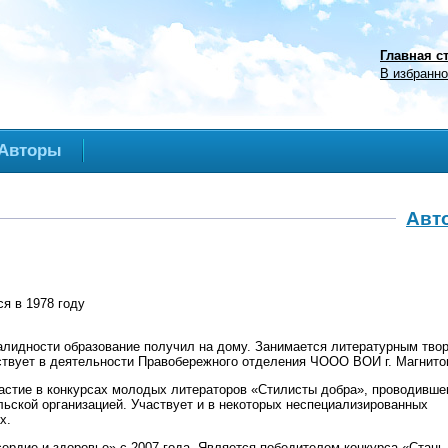
Главная с
В избранн
Авторы
Авт
я в 1978 году
алидности образование получил на дому. Занимается литературным тво
ствует в деятельности Правобережного отделения ЧООО ВОИ г. Магнито
астие в конкурсах молодых литераторов «Стилисты добра», проводивш
ьской организацией. Участвует и в некоторых неспециализированных
х.
ердие и здоровье» с 2007 года. Является победителем конкурса «Стань