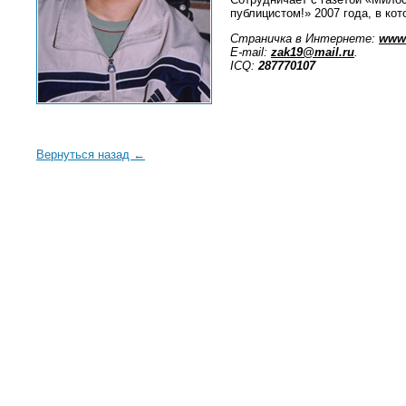
публицистом!» 2007 года, в кот
Страничка в Интернете:
www.
Е-mail:
zak19@mail.ru
.
ICQ:
287770107
Вернуться назад ←