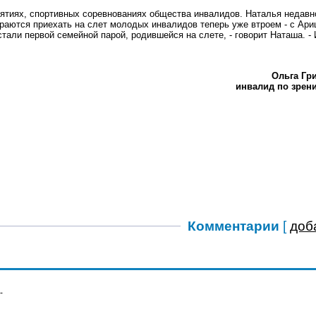
иятиях, спортивных соревнованиях общества инвалидов. Наталья недавн
раются приехать на слет молодых инвалидов теперь уже втроем - с Ари
али первой семейной парой, родившейся на слете, - говорит Наташа. - 
Ольга Гр
инвалид по зрен
Комментарии
[
доб
-