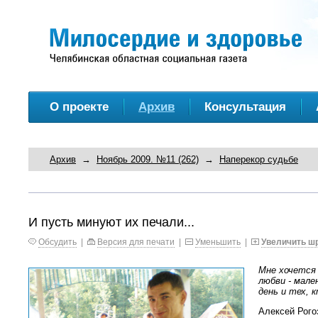
О проекте
Архив
Консультация
Архив
→
Ноябрь 2009. №11 (262)
→
Наперекор судьбе
И пусть минуют их печали...
Обсудить
|
Версия для печати
|
Уменьшить
|
Увеличить ш
Мне хочется 
любви - мале
день и тех, 
Алексей Рого