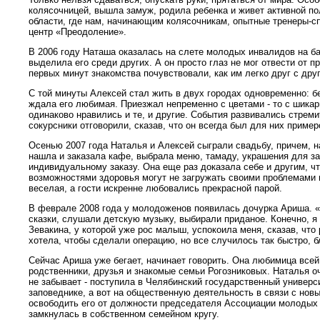
колясочницей, вышла замуж, родила ребенка и живет активной по
области, где нам, начинающим колясочникам, опытные тренеры-сп
центр «Преодоление».
В 2006 году Наташа оказалась на слете молодых инвалидов на ба
выделила его среди других. А он просто глаз не мог отвести от п
первых минут знакомства почувствовали, как им легко друг с др
С той минуты Алексей стал жить в двух городах одновременно: без
ждала его любимая. Приезжал непременно с цветами - то с шика
одинаково нравились и те, и другие. События развивались стреми
сокурсники отговорили, сказав, что он всегда был для них прим
Осенью 2007 года Наталья и Алексей сыграли свадьбу, причем, н
нашла и заказала кафе, выбрала меню, тамаду, украшения для з
индивидуальному заказу. Она еще раз доказала себе и другим, 
возможностями здоровья могут не загружать своими проблемами 
веселая, а гости искренне любовались прекрасной парой.
В феврале 2008 года у молодоженов появилась дочурка Ариша. «М
сказки, слушали детскую музыку, выбирали приданое. Конечно, я 
Зевакина, у которой уже рос малыш, успокоила меня, сказав, что
хотела, чтобы сделали операцию, но все случилось так быстро, 
Сейчас Ариша уже бегает, начинает говорить. Она любимица все
родственники, друзья и знакомые семьи Рогозниковых. Наталья о
не забывает - поступила в Челябинский государственный универс
заповеднике, а вот на общественную деятельность в связи с нов
освободить его от должности председателя Ассоциации молодых и
замкнулась в собственном семейном кругу.