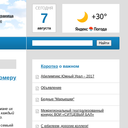
СЕГОДНЯ
7
траница
ое
августа
Коротко
о важном
Абилимпикс Южный Урал – 2017
номеру
Объявление
Бедные "Марьюшки"
смане их
Межрегиональный театрализованный
 каждый
конкурс ВОИ «СИТЦЕВЫЙ БАЛ»
о.
 семьей
С юбилеем, дорогие коллеги!