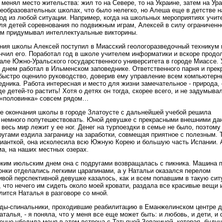
 менял место жительства: жил то на Севере, то на Украине, затем на Ура
еобразовательных школах, что было нелегко, но Алеша еще в детстве 
од из любой ситуации. Например, когда на школьных мероприятиях учит
ля детей соревнования по подвижным играм, Алексей в силу ограниченн
м придумывал интеллектуальные викторины.
ния школы Алексей поступил в Миасский геологоразведочный техникум 
нчил его. Поработал год в школе учителем информатики и вскоре прод
але Южно-Уральского государственного университета в городе Миассе.
а днем работал в Ильменском заповеднике. Ответственного парня и прек
быстро оценило руководство, доверив ему управление всем компьютер
едника. Работа интересная и место для жизни замечательное - природа,
де детей-то растить! Хотя о детях он тогда, скорее всего, и не задумыва
о «половинка» совсем рядом…
е окончания школы в городе Златоусте с дальнейшей учебой решила
 немного попутешествовать. Юной девушке с прекрасными внешними д
 весь мир лежит у ее ног. Денег на турпоездки в семье не было, поэтом
ругами ездила заграницу на заработки, совмещая приятное с полезным. Т
ианткой, она исколесила всю Южную Корею и большую часть Испании. 
а, на наших местных озерах.
им июльским днем она с подругами возвращалась с пикника. Машина п
онки отделались легкими царапинами, а у Натальи оказался перелом
вой перспективной девушке казалось, как и всем попавшим в такую сит
, что нечего им сидеть около моей кровати, раздала все красивые вещи 
лится Наталья в разговоре со мной.
иды-спинальники, проходившие реабилитацию в Еманжелинском центре 
алья, - я поняла, что у меня все еще может быть: и любовь, и дети, и 
бенно убедила меня в этом встреча с Татьяной Зевакиной, которая, буду