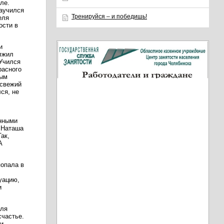
ле.
научился
Тренируйся – и победишь!
еля
ости в
и
олжил
 Учился
расного
ным
 свежий
лся, не
анными
у Наташа
ак,
А
опала в
уацию,
и
для
счастье.
чи