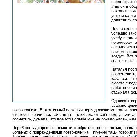
неоднократно
Учился в общ
находить вых
устраивали д
движениях са
После оконча
успешно зако
учебу в фили
по вечерам, 
специалиста 
парком запов
воздух. Вот г
знал, что ег
Наталья посл
повременить,
казалось, что
вместе с под
работая офиц
отдыхала дом
Однажды жарк
аварию, девч
позвоночника. В этот самый сложный период жизни молодой краси
что жизнь кончилась. «Я сама отталкивала от себя подруг, считая
косметику, думала, что все это больше мне не понадобится», - де
Перебороть депрессию помогли «собратья» по несчастью, инвал
больных с повреждениями позвоночника. «Именно там,- говорит Нат
Только нельзя сдаваться, опускать руки, прятаться от мира. Осо