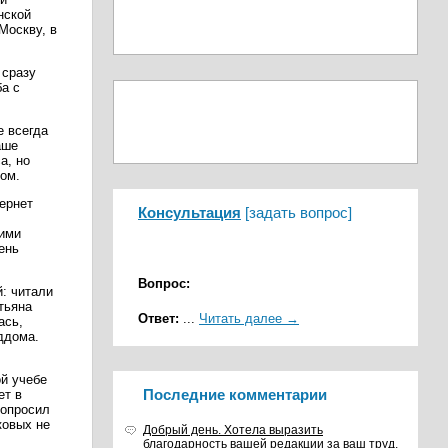
нской
Москву, в
 сразу
ба с
е всегда
аше
а, но
лом.
ернет
Консультация
[
задать вопрос
]
кими
ень
Вопрос:
й: читали
тьяна
Ответ:
...
Читать далее →
ась,
ддома.
ой учебе
Последние комментарии
ет в
попросил
ковых не
Добрый день. Хотела выразить
благодарность вашей редакции за ваш труд,