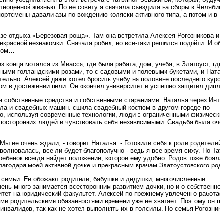
лноценной жизнью. По ее совету я сначала съездила на сборы в Челяби
ортсмены давали азы по вождению коляски активного типа, а потом и в 
зе отдыха «Березовая роща». Там она встретила Алексея Рогозникова и
рекрасной незнакомки. Сначала робел, но все-таки решился подойти. И о
угом…
 конца мотался из Миасса, где была рабата, дом, учеба, в Златоуст, гд
рными голландскими розами, то с садовыми и полевыми букетами, и Нат
тельно. Алексей даже хотел бросить учебу на половине последнего курс
ером в достижении цели. Он окончил университет и успешно защитил дип
а собственные средства и собственными стараниями. Наталья через Инт
ала и свадебных машин, сшила свадебный костюм в другом городе по
что, используя современные технологии, люди с ограниченными физичес
посторонних людей и чувствовать себя независимыми. Свадьба была оч
ы ее очень ждали, - говорит Наталья. - Готовили себя к роли родителе
волновалась, все ли будет благополучно - ведь я все время сижу. Но Та
 ребенок всегда найдет положение, которое ему удобно. Родов тоже боял
благодаря моей активной дочке и прекрасным врачам Златоустовского ро
й семьи. Ее обожают родители, бабушки и дедушки, многочисленные
чень много занимается всесторонним развитием дочки, но и о собственн
итет на юридический факультет. Алексей по-прежнему увлеченно работа
ыми родительскими обязанностями времени уже не хватает. Поэтому он 
нвалидов, так как не хотел выполнять их в полсилы. Но семья Рогозни