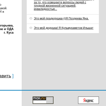
за то, что освещаете вопросы людей с
о
трудной жизненной ситуацией,
шкой.
инвалидностью...
И я
Это мой прадедушка=))Я Поздеева Яна.
игорьева,
Это мой дедушка! Я Кульмухаметов Ильшат
ию и ОДА
г. Куса
авить
]