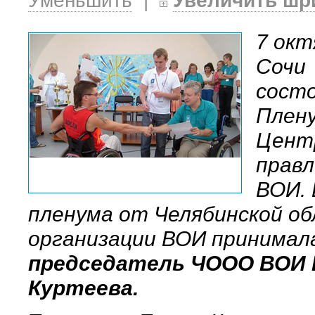
Уменьшить
|
Увеличить шр
7 окт
Сочи
состо
Плен
Цент
правл
ВОИ. 
пленума от Челябинской о
организации ВОИ принимал
председатель ЧООО ВОИ 
Куртеева.