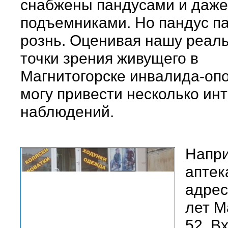
снабжены пандусами и даже
подъемниками. Но пандус па
рознь. Оценивая нашу реаль
точки зрения живущего в
Магнитогорске инвалида-опо
могу привести несколько ин
наблюдений.
Напр
аптек
адрес
лет М
52. В