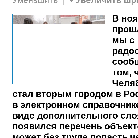
Уменьшить
|
Увеличить шр
В но
прош
мы с
радо
сооб
том, 
Челя
стал вторым городом в Рос
в электронном справочник
виде дополнительного сло
появился перечень объект
может без труда попасть ч