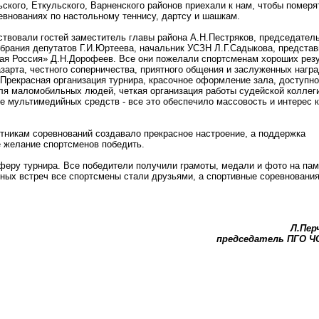
ьского, Еткульского, Варненского районов приехали к нам, чтобы померя
евнованиях по настольному теннису, дартсу и шашкам.
ствовали гостей заместитель главы района А.Н.Пестряков, председател
обрания депутатов Г.И.Юртеева, начальник УСЗН Л.Г.Садыкова, предста
ая Россия» Д.Н.Дорофеев. Все они пожелали спортсменам хороших резу
азарта, честного соперничества, приятного общения и заслуженных нагр
Прекрасная организация турнира, красочное оформление зала, доступно
я маломобильных людей, четкая организация работы судейской коллег
е мультимедийных средств - все это обеспечило массовость и интерес к
.
тникам соревнований создавало прекрасное настроение, а поддержка
 желание спортсменов победить.
феру турнира. Все победители получили грамоты, медали и фото на пам
вных встреч все спортсмены стали друзьями, а спортивные соревнования
Л.Пер
председатель ПГО 