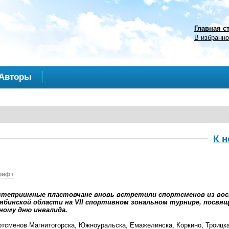
Главная с
В избранн
Авторы
К 
рифт
остеприимные пластовчане вновь встретили спортсменов из во
ябинской области на VII спортивном зональном турнире, посвя
ному дню инвалида.
тсменов Магнитогорска, Южноуральска, Емажелинска, Коркино, Троицка