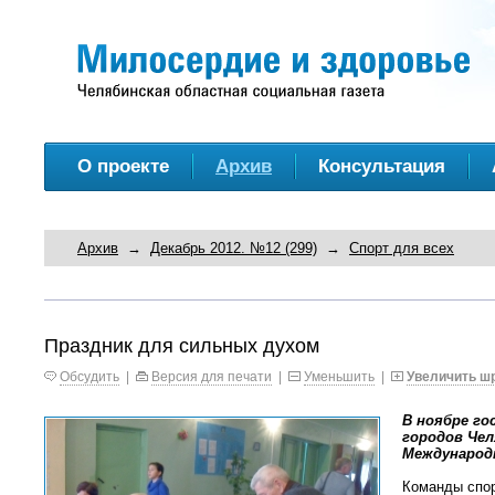
О проекте
Архив
Консультация
Архив
→
Декабрь 2012. №12 (299)
→
Спорт для всех
Праздник для сильных духом
Обсудить
|
Версия для печати
|
Уменьшить
|
Увеличить ш
В ноябре г
городов Чел
Международ
Команды спор