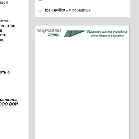
ться
Тренируйся – и победишь!
ь
витель
льтатов,
ад
сть
ии,
ять о
 -
чаткина,
ЧООО ВОИ