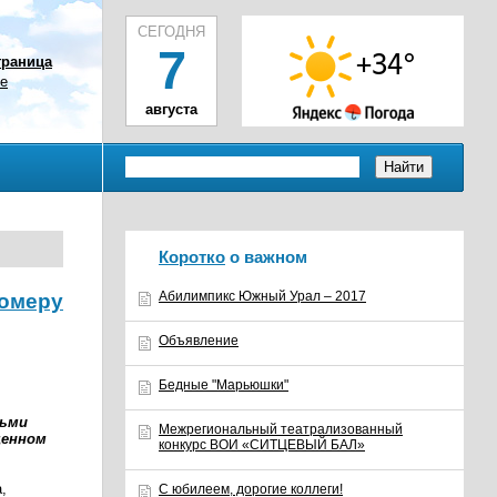
СЕГОДНЯ
7
траница
ое
августа
Коротко
о важном
Абилимпикс Южный Урал – 2017
номеру
Объявление
Бедные "Марьюшки"
сьми
Межрегиональный театрализованный
щенном
конкурс ВОИ «СИТЦЕВЫЙ БАЛ»
,
С юбилеем, дорогие коллеги!