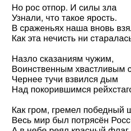
Но рос отпор. И силы зла
Узнали, что такое ярость.
В сраженьях наша вновь взя
Как эта нечисть ни старалас
Назло сказаниям чужим,
Воинственным хвастливым 
Чернее тучи взвился дым
Над покорившимся рейхстаг
Как гром, гремел победный ш
Весь мир был потрясён Росси
А в небе реял красный флаг,