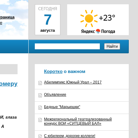
СЕГОДНЯ
7
траница
ое
августа
Коротко
о важном
Абилимпикс Южный Урал – 2017
номеру
Объявление
Бедные "Марьюшки"
И, глаза
Межрегиональный театрализованный
конкурс ВОИ «СИТЦЕВЫЙ БАЛ»
 А
С юбилеем, дорогие коллеги!