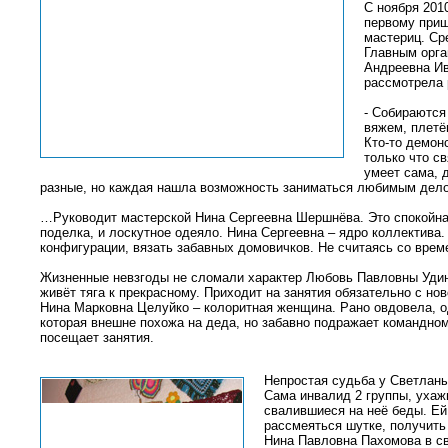
С ноября 201
первому приш
мастериц. Ср
Главным орга
Андреевна Ив
рассмотрела 
- Собираются
вяжем, плетё
Кто-то демон
только что с
умеет сама, 
разные, но каждая нашла возможность заниматься любимым дело
…Руководит мастерской Нина Сергеевна Шершнёва. Это спокойная
поделка, и лоскутное одеяло. Нина Сергеевна – ядро коллектива.
конфигурации, вязать забавных домовичков. Не считаясь со врем
Жизненные невзгоды не сломали характер Любовь Павловны Удинс
живёт тяга к прекрасному. Приходит на занятия обязательно с но
Нина Марковна Целуйко – колоритная женщина. Рано овдовела, од
которая внешне похожа на деда, но забавно подражает командно
посещает занятия.
Непростая судьба у Светланы
Сама инвалид 2 группы, ухаж
свалившиеся на неё беды. Ей
рассмеяться шутке, получить
Нина Павловна Пахомова в св