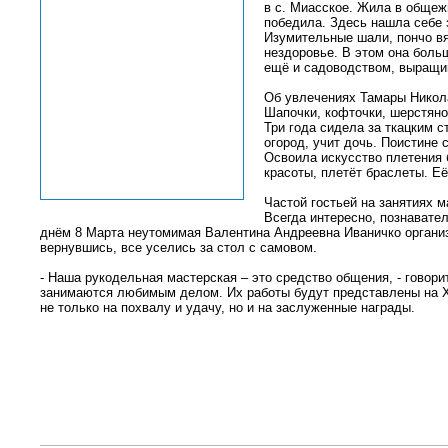
в с. Миасское. Жила в общеж
победила. Здесь нашла себе 
Изумительные шали, пончо вя
нездоровье. В этом она боль
ещё и садоводством, выращи
Об увлечениях Тамары Никола
Шапочки, кофточки, шерстяно
Три года сидела за ткацким с
огород, учит дочь. Поистине 
Освоила искусство плетения б
красоты, плетёт браслеты. Е
Частой гостьей на занятиях 
Всегда интересно, познавате
днём 8 Марта неутомимая Валентина Андреевна Иваничко организо
вернувшись, все уселись за стол с самовом.
- Наша рукодельная мастерская – это средство общения, - говор
занимаются любимым делом. Их работы будут представлены на X
не только на похвалу и удачу, но и на заслуженные награды.