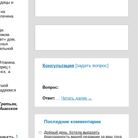
ядицы и
 на
влечена
де.
тиком.
ет» дом,
унья.
тельной
Флакина.
Консультация
[
задать вопрос
]
ериц с
ск, а
ушой
Вопрос:
Надеемся
Ответ:
...
Читать далее →
Третьяк,
 Миасское
Последние комментарии
Добрый день. Хотела выразить
авить
]
благодарность вашей редакции за ваш труд,