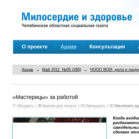
О проекте
Архив
Консультация
Архив
→
Май 2011. №05 (280)
→
ЧООО ВОИ: дела и люди
«Мастерицы» за работой
Обсудить
|
Версия для печати
|
Уменьшить
|
Увеличить ш
Когда входи
разбегаются
самодельных
сделано это