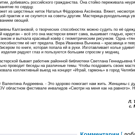
итии, добиваясь российского гражданства. Она стойко переживала неур
занятие по сердцу.
жет из шерстяных ниток Наталья Фёдоровна Аксёнова. Вяжет, несмотря
шой практик и не скупится на советы другим. Мастерица-рукодельница у
ванием овощей.
евны Калгановой, о творческих способностях можно судить по её одеж
й кардиган – всё это она мастерски вяжет сама, вышивает гладью, крес
танком и выткала красивый ковёр с геометрическим рисунком. Одна «тян
способностям её нет предела. Вера Ивановна Вычкина – красавица и пев
исером по книге, которая попала ей в руки. Изготавливает колье удиви
ё изделия радуют глаз и пользуются большим спросом у модниц.
мастерской бывает работник районной библиотеки Светлана Геннадьевна 
льно проводит беседы на различные темы. Чтобы поздравить своих маст
вала коллективный выезд на концерт «Играй, гармонь» в город Челябин
ит Валентина Андреевна. - Это здорово помогает нам жить. Женщины с д
IV областном фестивале инвалидов «Смотри на меня как на равного». 
Л. 
с.
Комментарии
[
доб