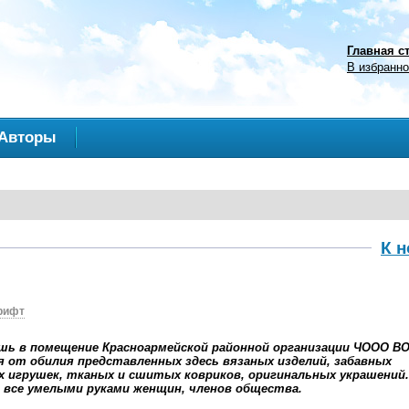
Главная с
В избранн
Авторы
К 
рифт
шь в помещение Красноармейской районной организации ЧООО ВО
 от обилия представленных здесь вязаных изделий, забавных
 игрушек, тканых и сшитых ковриков, оригинальных украшений.
 все умелыми руками женщин, членов общества.