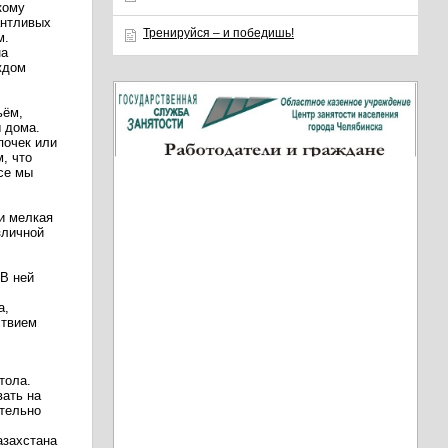
кому
антливых
Тренируйся – и победишь!
м.
на
ждом
ьём,
ы дома.
почек или
, что
се мы
и мелкая
зличной
 В ней
а,
ствием
тола.
вать на
ительно
азахстана