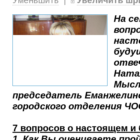
Уменьшить
|
Увеличить шр
На с
вопро
наст
буду
отве
Ната
Мысл
председатель Еманжелин
городского отделения Ч
7 вопросов о настоящем и
1. Как Вы оцениваете пр