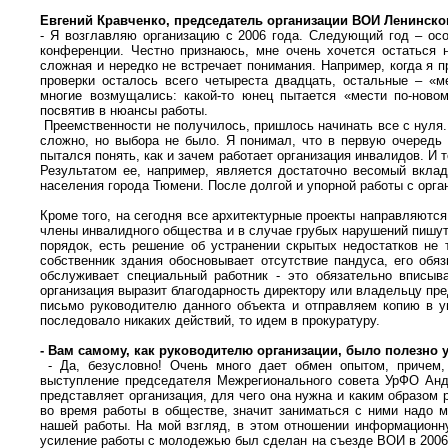
Евгений Кравченко, председатель организации ВОИ Ленинског
- Я возглавляю организацию с 2006 года. Следующий год – ос
конференции. Честно признаюсь, мне очень хочется остаться 
сложная и нередко не встречает понимания. Например, когда я 
проверки осталось всего четыреста двадцать, остальные – «м
многие возмущались: какой-то юнец пытается «мести по-но
посвятив в нюансы работы.
Преемственности не получилось, пришлось начинать все с нуля
сложно, но выбора не было. Я понимал, что в первую очередь
пытался понять, как и зачем работает организация инвалидов. И 
Результатом ее, например, является достаточно весомый вкла
населения города Тюмени. После долгой и упорной работы с орг
Кроме того, на сегодня все архитектурные проекты направляютс
члены инвалидного общества и в случае грубых нарушений пишут
порядок, есть решение об устранении скрытых недостатков не 
собственник здания обосновывает отсутствие пандуса, его обя
обслуживает специальный работник - это обязательно вписы
организация выразит благодарность директору или владельцу пр
письмо руководителю данного объекта и отправляем копию в у
последовало никаких действий, то идем в прокуратуру.
- Вам самому, как руководителю организации, было полезно 
- Да, безусловно! Очень много дает обмен опытом, причем
выступление председателя Межрегионального совета УрФО Андр
представляет организация, для чего она нужна и каким образом
во время работы в обществе, значит заниматься с ними надо м
нашей работы. На мой взгляд, в этом отношении информационн
усиление работы с молодежью был сделан на съезде ВОИ в 2006 