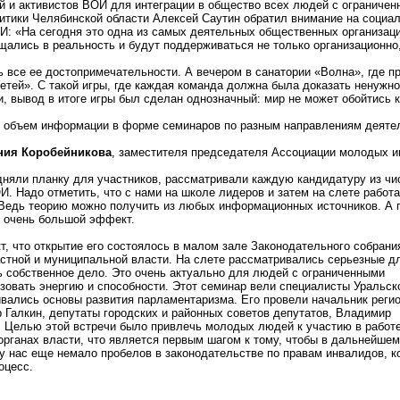
 и активистов ВОИ для интеграции в общество всех людей с ограниче
итики Челябинской области Алексей Саутин обратил внимание на социа
 «На сегодня это одна из самых деятельных общественных организаци
щались в реальность и будут поддерживаться не только организационно,
ть все ее достопримечательности. А вечером в санатории «Волна», где 
детей». С такой игры, где каждая команда должна была доказать ненужн
, вывод в итоге игры был сделан однозначный: мир не может обойтись к
ой объем информации в форме семинаров по разным направлениям деяте
ния Коробейникова
, заместителя председателя Ассоциации молодых 
одняли планку для участников, рассматривали каждую кандидатуру из чи
И. Надо отметить, что с нами на школе лидеров и затем на слете работ
 Ведь теорию можно получить из любых информационных источников. А 
ют очень большой эффект.
, что открытие его состоялось в малом зале Законодательного собрани
астной и муниципальной власти. На слете рассматривались серьезные д
 собственное дело. Это очень актуально для людей с ограниченными
изовать энергию и способности. Этот семинар вели специалисты Уральс
ивались основы развития парламентаризма. Его провели начальник реги
 Галкин, депутаты городских и районных советов депутатов, Владимир
 Целью этой встречи было привлечь молодых людей к участию в работ
рганах власти, что является первым шагом к тому, чтобы в дальнейшем
к у нас еще немало пробелов в законодательстве по правам инвалидов, к
оцесс.