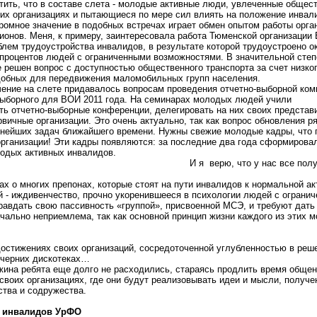
тить, что в составе слета - молодые активные люди, увлеченные общес
оих организациях и пытающиеся по мере сил влиять на положение инвал
ромное значение в подобных встречах играет обмен опытом работы орга
гионов. Меня, к примеру, заинтересовала работа Тюменской организации
лем трудоустройства инвалидов, в результате которой трудоустроено о
процентов людей с ограниченными возможностями. В значительной степ
 решен вопрос с доступностью общественного транспорта за счет низк
добных для передвижения маломобильных групп населения.
ение на слете придавалось вопросам проведения отчетно-выборной ком
ыборного для ВОИ 2011 года. На семинарах молодых людей учили
ть отчетно-выборные конференции, делегировать на них своих представ
рвичные организации. Это очень актуально, так как вопрос обновления 
жнейших задач ближайшего времени. Нужны свежие молодые кадры, что 
организации! Эти кадры появляются: за последние два года сформирова
лодых активных инвалидов.
ерю, что у нас все получит
 о многих препонах, которые стоят на пути инвалидов к нормальной ак
ий - иждивенчество, прочно укоренившееся в психологии людей с ограни
равдать свою пассивность «группой», присвоенной МСЭ, и требуют дать 
ачально неприемлема, так как основной принцип жизни каждого из этих 
остижениях своих организаций, сосредоточенной углубленностью в реш
ечерних дискотеках…
жина ребята еще долго не расходились, стараясь продлить время общен
 своих организациях, где они будут реализовывать идеи и мысли, получе
ства и содружества.
х инвалидов УрФО