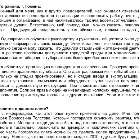
о района, г.Тюмень:
обенный для меня, как и других председателей, нас ожидают отчетно
на должности председателя организации и продолжить работу, пусть
пришел в организацию, в ней насчитывалось тысяча восемьсот человек.
ертвые души». Естественно, мой приход был, можно сказать, револ
вому»… Предыдущий председатель ушел обиженным, толком не сдав 
. Одновременно обучаться руководству и руководить обществом было д
 нужно формировать свою команду. Этим и занялся, и первые три год
только сегодня могу сказать, что добился стабильной и отлаженной деят
д в решение проблемы доступности городской среды для маломобиль
анами власти, общения с губернатором были приобретены низкопольные 
я в областную организацию инвалидов для согласования. Проверку пров
 письмо правительству области. Оно дает распоряжение, чтобы объект 
только на стадии проектирования, но и стадии ввода в эксплуатацию
зывают установить подъемник или оборудовать пункт вызова на улице
вается в должностную инструкцию. При внимательном отношении к и
едприятия. Если же права людей на инвалидных колясках нарушены, то
правление архитектуры города и в другие инстанции. Если и в этом 
участие в данном слете?
, с информацией, как этот опыт нужно применять на деле. Мне пон
ея Борисовича Толстова, который постарался объяснить ребятам, чт
 работает. Молодые люди должна быть подготовлены ко всему, что встр
ного и тщательно, разъяснить на примерах и практических занятиях 
ую часть программы слета можно было сделать более продуктивной. 
году. Надеюсь, что на предстоящем съезде в 2010 году нам будут пре