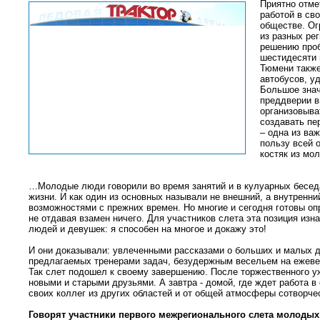
Приятно отме
работой в св
обществе. Ог
из разных ре
решению проб
шестидесяти 
Тюмени также
автобусов, у
Большое знач
преддверии в
организовыва
создавать пе
– одна из ва
пользу всей 
костяк из мо
И я в
…Молодые люди говорили во время занятий и в кулуарных беседах
жизни. И как один из основных называли не внешний, а внутренн
возможностями с прежних времен. Но многие и сегодня готовы оп
не отдавая взамен ничего. Для участников слета эта позиция изн
людей и девушек: я способен на многое и докажу это!
И они доказывали: увлеченными рассказами о больших и малых д
предлагаемых тренерами задач, безудержным весельем на ежев
Так слет подошел к своему завершению. После торжественного у
новыми и старыми друзьями. А завтра - домой, где ждет работа в
своих коллег из других областей и от общей атмосферы сотворче
Говорят участники первого межрегионального слета молоды