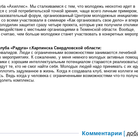
луба «Ахиллес». Мы сталкиваемся с тем, что молодежь неохотно идет в
ся с этой потребительской точкой зрения, чаще всего личным примером,
бразовательный форум, организованный Центром молодежных инициатив
 со всеми участвовали в семинаре «Как организовать свое дело» и впе
лодилин защитил сразу четыре проекта, которые уже получили отклики
аимодействие с местными организациями в Тюменской области. Вообще,
 считаю, чем больше молодежи станет участвовать в конкретных меропр
уба «Радуга» г.Карпинска Свердловской области:
инвалидов. Люди с ограниченными возможностями занимаются лечебной
ых мероприятиях. К сожалению, у меня немного молодых активных помощ
ники с хорошим интеллектуальным потенциалом стараются реализоватьс
идут те, кто не смог найти себя. Молодых людей надо принимать с их ид
оплотить задуманное в жизнь. Когда я создавала клуб, многие коллеги н
. Ведь когда у человека с ограниченными возможностями что-то получа
одолеть комплексы.
Комментарии
[
доб