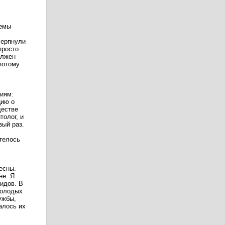
лемы
черпнули
просто
олжен
потому
тиям:
цию о
ществе
толог, и
вый раз.
отелось
есны.
не. Я
идов. В
молодых
ужбы,
алось их