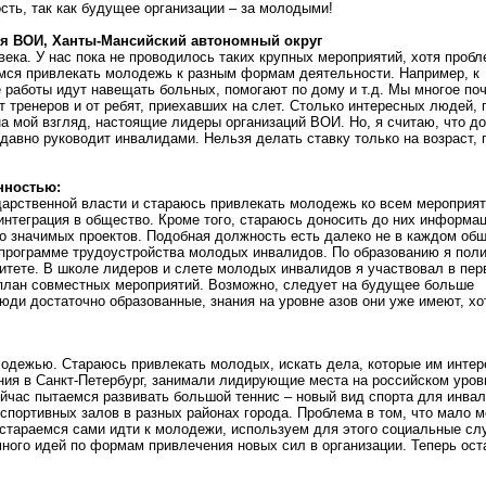
ть, так как будущее организации – за молодыми!
ия ВОИ, Ханты-Мансийский автономный округ
овека. У нас пока не проводилось таких крупных мероприятий, хотя проб
мся привлекать молодежь к разным формам деятельности. Например, к
 работы идут навещать больных, помогают по дому и т.д. Мы многое по
т тренеров и от ребят, приехавших на слет. Столько интересных людей, 
на мой взгляд, настоящие лидеры организаций ВОИ. Но, я считаю, что д
 давно руководит инвалидами. Нельзя делать ставку только на возраст, 
нностью:
ударственной власти и стараюсь привлекать молодежь ко всем мероприя
интеграция в общество. Кроме того, стараюсь доносить до них информа
но значимых проектов. Подобная должность есть далеко не в каждом об
 программе трудоустройства молодых инвалидов. По образованию я поли
итете. В школе лидеров и слете молодых инвалидов я участвовал в пер
план совместных мероприятий. Возможно, следует на будущее больше
люди достаточно образованные, знания на уровне азов они уже имеют, х
лодежью. Стараюсь привлекать молодых, искать дела, которые им интер
ия в Санкт-Петербург, занимали лидирующие места на российском уров
йчас пытаемся развивать большой теннис – новый вид спорта для инвал
спортивных залов в разных районах города. Проблема в том, что мало 
ы стараемся сами идти к молодежи, используем для этого социальные сл
ного идей по формам привлечения новых сил в организации. Теперь ост