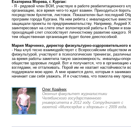
Екатерина Морева, г. Курган:
- Я - рядовой член ВОИ, участвую в работе реабилитационного к
организацию, все время чего-то ждет взамен. Приходиться бороть
посредством буклетов, листовок. Показателен был последний О
программ города Кургана. На нем ребята с инвалидностью вместе
защищали проекты по предпринимательству. Например, Андрей Хо
заинтересовал на слете опыт волонтерской работы в Перми и вз
проходящий слет способствует личностному развитию каждого. Я
тем общественная организация будет более дееспособной.
Мария Марченко, директор физкультурно-оздоровительного кл
- Наш клуб тесно взаимодействует с Всероссийским обществом 
физкультурой, участвуют в психологических тренингах, различн
за время работы заметила такую закономерность: инвалиды-опор
обществе здоровых людей. Вот и получается, что в организацию 
взглядами, не отталкивать. Порой им не хватает настойчивости в
поддержали мою идею. А мне нравится дело, которым я занимаюсь
начинает сам себя уважать. И я счастлива, что помогла ему пре
Олег Крайних
Окончил факультет журналистики
Челябинского государственного
университета в 2012 году. Сотрудничает с
газетой «Милосердие и здоровье» с 2009 года.