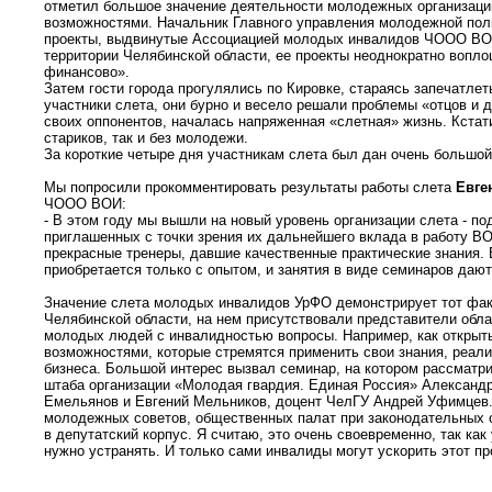
отметил большое значение деятельности молодежных организаций
возможностями. Начальник Главного управления молодежной пол
проекты, выдвинутые Ассоциацией молодых инвалидов ЧООО ВОИ:
территории Челябинской области, ее проекты неоднократно вопло
финансово».
Затем гости города прогулялись по Кировке, стараясь запечатле
участники слета, они бурно и весело решали проблемы «отцов и 
своих оппонентов, началась напряженная «слетная» жизнь. Кстати
стариков, так и без молодежи.
За короткие четыре дня участникам слета был дан очень больш
Мы попросили прокомментировать результаты работы слета
Евге
ЧООО ВОИ:
- В этом году мы вышли на новый уровень организации слета - п
приглашенных с точки зрения их дальнейшего вклада в работу ВО
прекрасные тренеры, давшие качественные практические знания.
приобретается только с опытом, и занятия в виде семинаров да
Значение слета молодых инвалидов УрФО демонстрирует тот факт
Челябинской области, на нем присутствовали представители обл
молодых людей с инвалидностью вопросы. Например, как открыть
возможностями, которые стремятся применить свои знания, реал
бизнеса. Большой интерес вызвал семинар, на котором рассматр
штаба организации «Молодая гвардия. Единая Россия» Александр
Емельянов и Евгений Мельников, доцент ЧелГУ Андрей Уфимцев.
молодежных советов, общественных палат при законодательных о
в депутатский корпус. Я считаю, это очень своевременно, так ка
нужно устранять. И только сами инвалиды могут ускорить этот пр