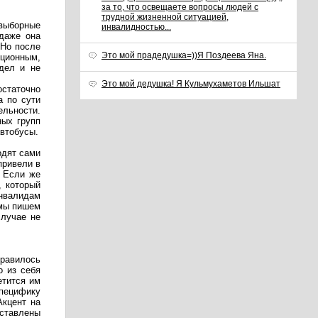
за то, что освещаете вопросы людей с
трудной жизненной ситуацией,
-выборные
инвалидностью...
 даже она
 Но после
Это мой прадедушка=))Я Поздеева Яна.
юционным,
дел и не
Это мой дедушка! Я Кульмухаметов Ильшат
остаточно
а по сути
ельности.
ных групп
автобусы.
одят сами
привели в
. Если же
, который
нвалидам
 мы пишем
случае не
равилось
о из себя
етится им
специфику
Акцент на
дставлены