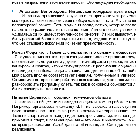
новые направления этой деятельности. Это насущная необходимос
Анастасия Виноградова, Няганьская городская организац
- Из разных организаций округа на слет приехали четыре чел
молодых на региональном уровне обсуждаются часто. Мы старае
волонтерской работе. Есть люди с инвалидностью, которые после
на слете по развитию этого направления. И много нового узнали о
удивляешься их целеустремленности, энергии! Из них вырастут, 
быть разумный баланс молодости и опыта, мудрости тех, кто уже
что без старшего поколения исчезнет преемственность.
Роман Феденко, г. Тюмень, специалист по связям с обществе
- Я осуществляю контакт организации инвалидов с органами гос
спортивным, культурным и другим. Таким образом происходит их 
конкурсах и грантах, чтобы стимулировать к реализации социаль
инвалидов, она была создана специально для меня по областной
моя работа вполне соответствует знаниям, полученным в универс
Со многими интересными ребятами познакомился, уже сложился 
разнообразить программу слета, так как в основном собираются 
бы их расширить, дополнить.
Наталья Варавко, г. Тобольск Тюменской области
- Я являюсь в обществе инвалидов специалистом по работе с мо
Например, организовали команду КВН, мы выезжали на выступлен
сама люблю спорт, вовлекаю ребят в различные соревнования, се
Тюмени спорткомитет всегда идет навстречу инвалидам в аренде 
приходит в спорт, и главная причина – это лень и инертность. М
которые располагают базой данных об инвалидах. Слет дал мне м
реализовать.