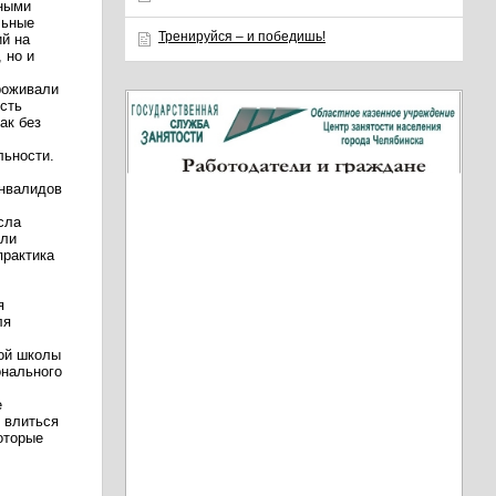
нными
льные
Тренируйся – и победишь!
й на
 но и
проживали
ость
ак без
льности.
инвалидов
сла
али
практика
я
ля
кой школы
онального
е
 влиться
оторые