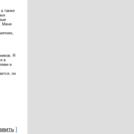
 а также
ных
рвые
. Меня
иятиях,
ников. Я
я в
еями и
е
ется, он
авить
]