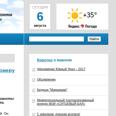
СЕГОДНЯ
6
траница
ое
августа
Коротко
о важном
Абилимпикс Южный Урал – 2017
номеру
Объявление
Бедные "Марьюшки"
ктивисты
Межрегиональный театрализованный
га,
конкурс ВОИ «СИТЦЕВЫЙ БАЛ»
й. Он
С юбилеем, дорогие коллеги!