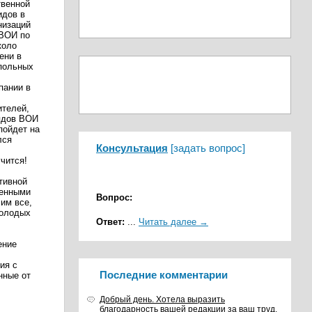
твенной
идов в
низаций
 ВОИ по
коло
ени в
опольных
пании в
ителей,
рядов ВОИ
пойдет на
лся
Консультация
[
задать вопрос
]
ся!
тивной
ченными
Вопрос:
им все,
молодых
Ответ:
...
Читать далее →
ение
ия с
Последние комментарии
нные от
Добрый день. Хотела выразить
благодарность вашей редакции за ваш труд,