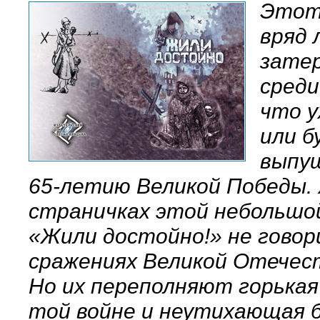
Этот
вряд 
зате
среди
что 
или б
выпу
65-летию Великой Победы.
страничках этой небольшо
«Жили достойно!» не говор
сражениях Великой Отечес
Но их переполняют горькая
той войне и неутихающая б