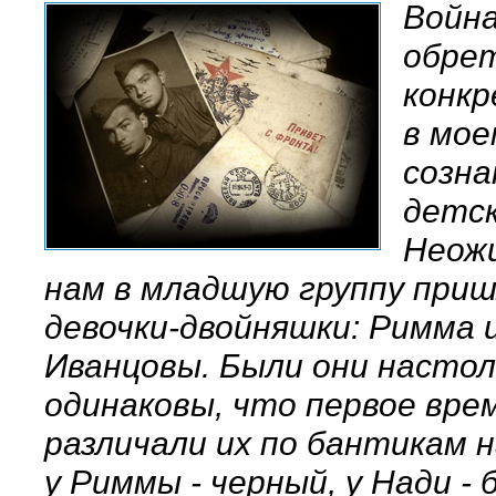
Войн
обре
конк
в мое
созна
детск
Неожи
нам в младшую группу при
девочки-двойняшки: Римма 
Иванцовы. Были они настол
одинаковы, что первое вре
различали их по бантикам н
у Риммы - черный, у Нади - 