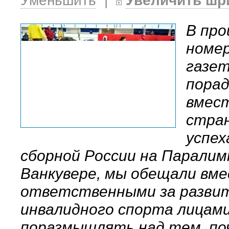
Уменьшить
|
Увеличить шр
В пр
номе
газет
пора
вмест
стра
успех
сборной России на Паралим
Ванкувере, мы обещали вме
ответственными за разви
инвалидного спорта лицам
поразмышлять над тем, по