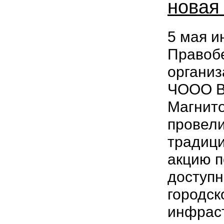
новая
5 мая 
Правоб
организ
ЧООО В
Магнито
провел
традиц
акцию п
доступн
городск
инфрас