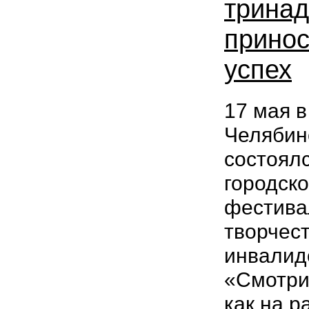
тринад
принос
успех
17 мая в
Челябин
состоял
городской
фестива
творчес
инвалид
«Смотри
как на р