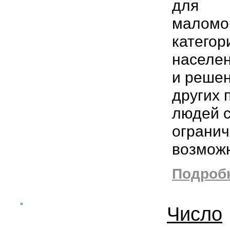
для
маломо
категор
населен
и реше
других 
людей 
ограни
возможн
Подробн
Число